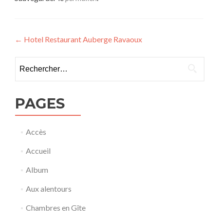
Navigation
←
Hotel Restaurant Auberge Ravaoux
de
Rechercher :
l’article
PAGES
Accès
Accueil
Album
Aux alentours
Chambres en Gîte