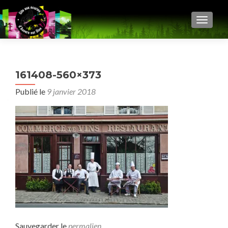
AFFIC
161408-560×373
Publié le
9 janvier 2018
Sauvegarder le
permalien
.