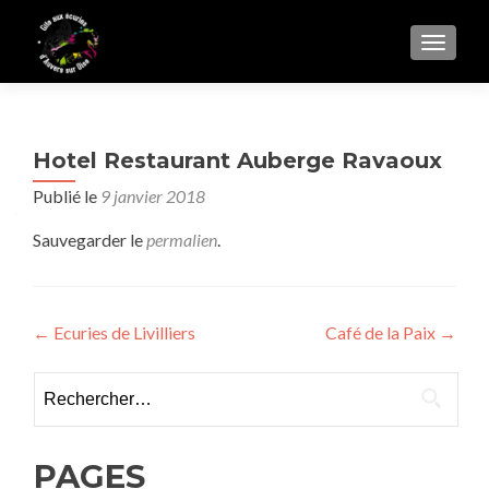
AFFIC
Hotel Restaurant Auberge Ravaoux
Publié le
9 janvier 2018
Sauvegarder le
permalien
.
Navigation
←
Ecuries de Livilliers
Café de la Paix
→
de
Rechercher :
l’article
PAGES