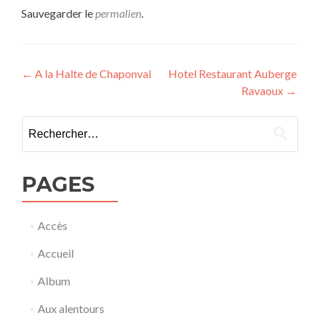
Sauvegarder le
permalien
.
Navigation
←
A la Halte de Chaponval
Hotel Restaurant Auberge
Ravaoux
→
de
l’article
Rechercher :
PAGES
Accès
Accueil
Album
Aux alentours