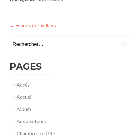
Navigation
←
Ecuries de Livilliers
de
Rechercher :
l’article
PAGES
Accès
Accueil
Album
Aux alentours
Chambres en Gîte