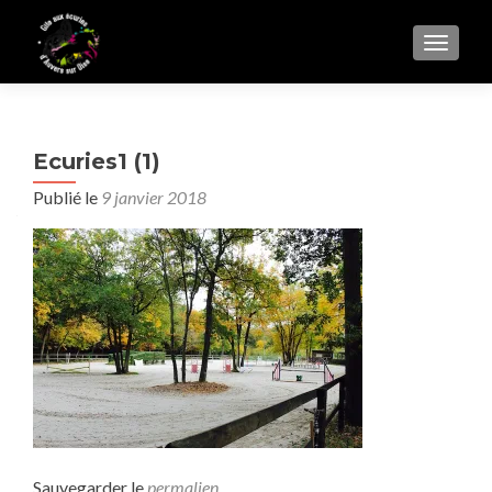
AFFIC
Ecuries1 (1)
Publié le
9 janvier 2018
Sauvegarder le
permalien
.