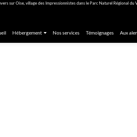
vers sur Oise, village des Impressionnistes dans le Parc Naturel Régional du V
r
eil
Hébergement
Nos services
Témoignages
Aux ale
enu
cipal