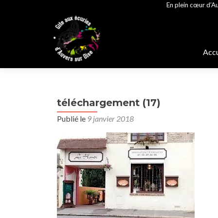
En plein cœur d’Au
Alle
au
Accu
cont
prin
téléchargement (17)
Publié le
9 janvier 2018