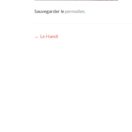
Sauvegarder le
permalien
.
Navigation
←
Le Handi
de
l’article