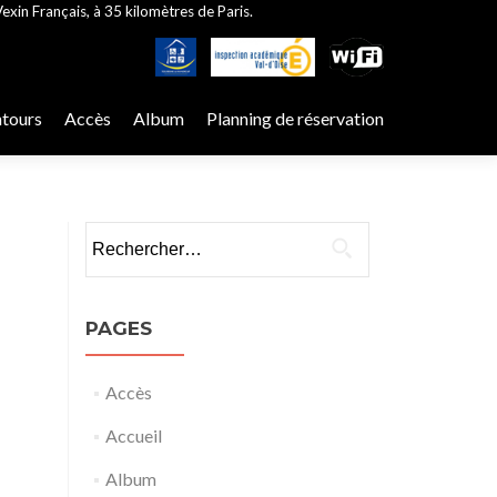
exin Français, à 35 kilomètres de Paris.
ntours
Accès
Album
Planning de réservation
Rechercher :
PAGES
Accès
Accueil
Album