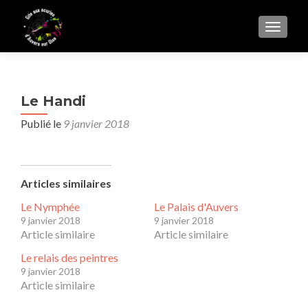
AFFIC
Le Handi
Publié le
9 janvier 2018
Articles similaires
Le Nymphée
Le Palais d'Auvers
9 janvier 2018
9 janvier 2018
Article similaire
Article similaire
Le relais des peintres
9 janvier 2018
Article similaire