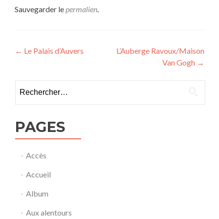
Sauvegarder le
permalien
.
Navigation
←
Le Palais d’Auvers
L’Auberge Ravoux/Maison
Van Gogh
→
de
l’article
Rechercher :
PAGES
Accès
Accueil
Album
Aux alentours