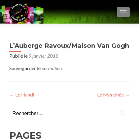
AFFIC
L’Auberge Ravoux/Maison Van Gogh
Publié le
9 janvier 2018
Sauvegarder le
permalien
.
Navigation
←
Le Handi
Le Nymphée
→
de
Rechercher :
l’article
PAGES