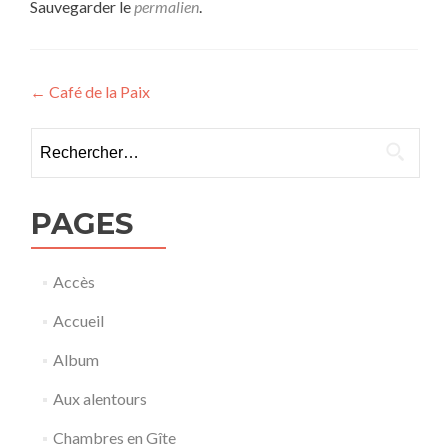
Sauvegarder le
permalien
.
Navigation
←
Café de la Paix
de
Rechercher :
l’article
PAGES
Accès
Accueil
Album
Aux alentours
Chambres en Gîte