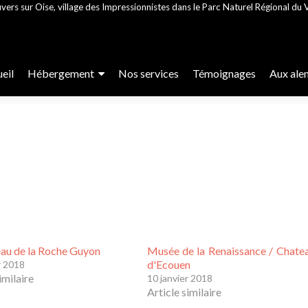
vers sur Oise, village des Impressionnistes dans le Parc Naturel Régional du V
r
eil
Hébergement
Nos services
Témoignages
Aux ale
enu
cipal
au de la Roche Guyon
Musée de la Renaissance / Chate
d'Ecouen
r 2018
imilaire
10 janvier 2018
Article similaire