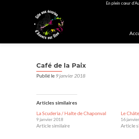
En plein cœur d’Au
Alle
au
Accu
cont
prin
Café de la Paix
Publié le
9 janvier 2018
Articles similaires
La Scuderia / Halte de Chaponval
Le Châte
9 janvier 2018
16 janvie
Article similaire
Article s