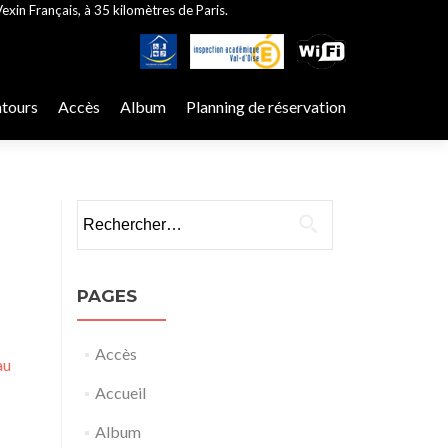
exin Français, à 35 kilomètres de Paris.
ntours
Accès
Album
Planning de réservation
Rechercher :
PAGES
Accès
au
Accueil
Album