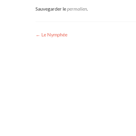
Sauvegarder le
permalien
.
Navigation
←
Le Nymphée
de
l’article