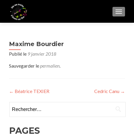
AFFIC
Maxime Bourdier
Publié le
9 janvier 2018
Sauvegarder le
permalien
.
Navigation
←
Béatrice TEXIER
Cedric Canu
→
de
Rechercher :
l’article
PAGES