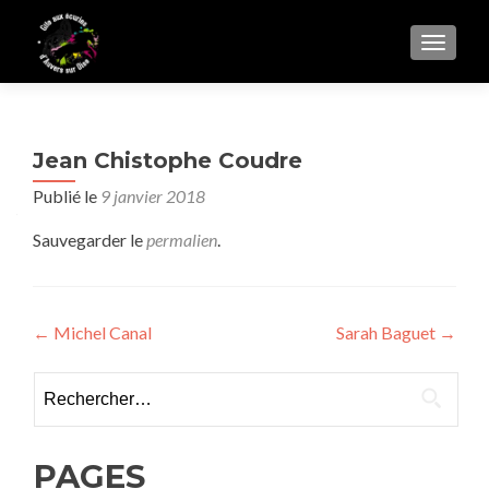
AFFIC
Jean Chistophe Coudre
Publié le
9 janvier 2018
Sauvegarder le
permalien
.
Navigation
←
Michel Canal
Sarah Baguet
→
de
Rechercher :
l’article
PAGES