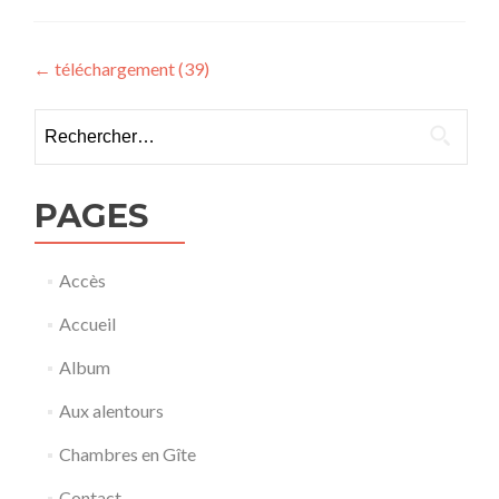
Navigation
←
téléchargement (39)
de
Rechercher :
l’article
PAGES
Accès
Accueil
Album
Aux alentours
Chambres en Gîte
Contact