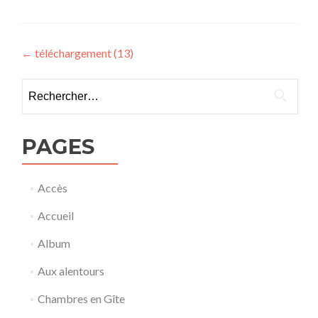
Navigation
←
téléchargement (13)
de
Rechercher :
l’article
PAGES
Accès
Accueil
Album
Aux alentours
Chambres en Gîte