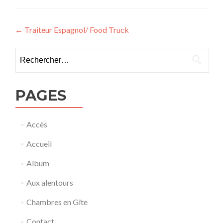
Navigation
←
Traiteur Espagnol/ Food Truck
de
Rechercher :
l’article
PAGES
Accès
Accueil
Album
Aux alentours
Chambres en Gîte
Contact