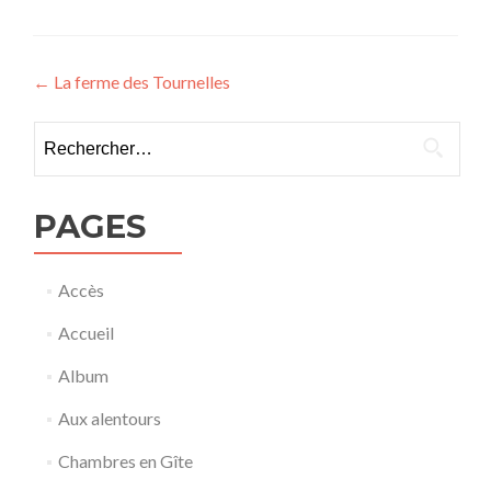
Navigation
←
La ferme des Tournelles
de
Rechercher :
l’article
PAGES
Accès
Accueil
Album
Aux alentours
Chambres en Gîte