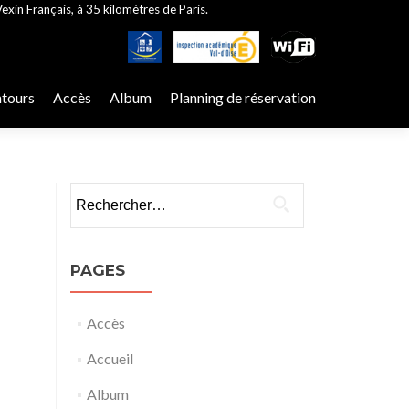
exin Français, à 35 kilomètres de Paris.
ntours
Accès
Album
Planning de réservation
Rechercher :
PAGES
Accès
Accueil
Album