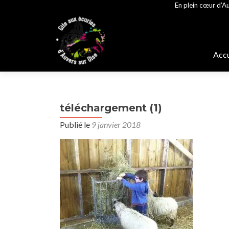
En plein cœur d’Au
Alle
au
Accu
cont
prin
téléchargement (1)
Publié le
9 janvier 2018