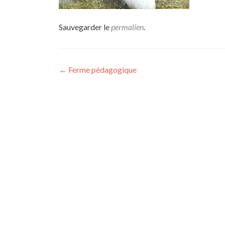
Sauvegarder le
permalien
.
Navigation
←
Ferme pédagogique
de
l’article