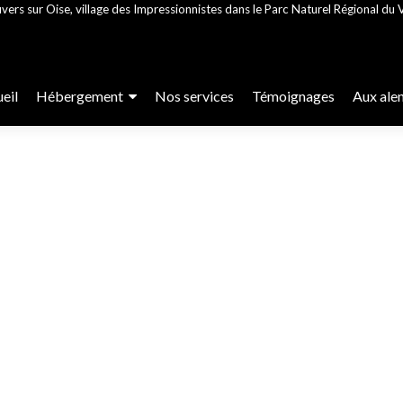
vers sur Oise, village des Impressionnistes dans le Parc Naturel Régional du V
r
eil
Hébergement
Nos services
Témoignages
Aux ale
enu
cipal