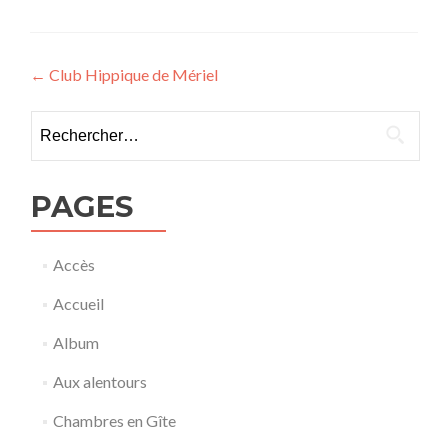
Navigation
←
Club Hippique de Mériel
de
Rechercher :
l’article
PAGES
Accès
Accueil
Album
Aux alentours
Chambres en Gîte