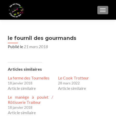
AFFIC
le fournil des gourmands
Publié le
21 mars 2018
Articles similaires
La ferme des Tournelles
Le Cook Trotteur
18 janvier 2018
28 mars 2022
Article similaire
Article similaire
Le manège à poulet /
Rôtisserie Traiteur
18 janvier 2018
Article similaire