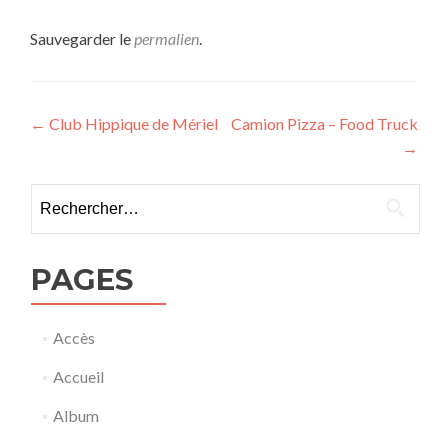
Sauvegarder le
permalien
.
Navigation
←
Club Hippique de Mériel
Camion Pizza – Food Truck
→
de
l’article
Rechercher :
PAGES
Accès
Accueil
Album