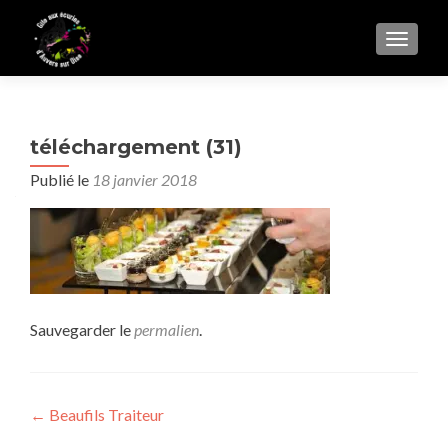
AFFIC
téléchargement (31)
Publié le
18 janvier 2018
Sauvegarder le
permalien
.
Navigation
←
Beaufils Traiteur