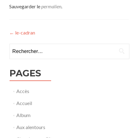
Sauvegarder le
permalien
.
Navigation
←
le-cadran
de
Rechercher :
l’article
PAGES
Accès
Accueil
Album
Aux alentours