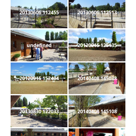
20130606 112455
20130606 112513
undefined
20120915 125135
20120915 152404
20140408 145038
20130830 122033
20140408 145108