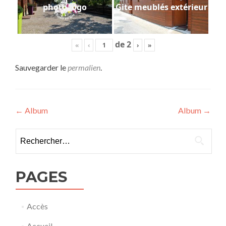
photo logo
Gite meublés extérieur
de
2
«
‹
›
»
Sauvegarder le
permalien
.
Navigation
←
Album
Album
→
de
Rechercher :
l’article
PAGES
Accès
Accueil