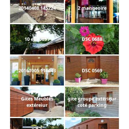
20140408 145224
2 mangeoire
10 ext 0091
DSC 0688
20161005 115443
DSC 0569
Gites Meublés
gite groupe extérieur
extéreiur
coté parking