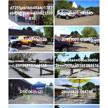
d7255ab1bb483401787
ebf060398ded33621539
20131007 133245
81
20131007 150529
20131007 150555
890b984aee046a3ed0a
20130313 144110
2eeef908aa91b1868616
496
DSC 0631 (2)
20130828 164746