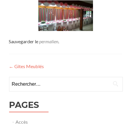
Sauvegarder le
permalien
.
Navigation
←
Gites Meublés
de
Rechercher :
l’article
PAGES
Accès