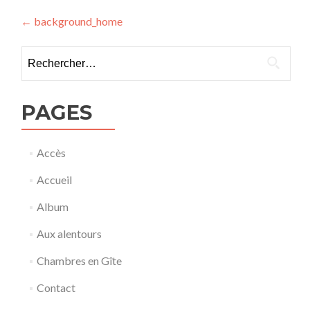
Navigation
←
background_home
de
Rechercher :
l’article
PAGES
Accès
Accueil
Album
Aux alentours
Chambres en Gîte
Contact