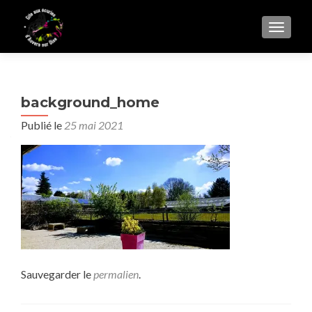
AFFIC
background_home
Publié le
25 mai 2021
Sauvegarder le
permalien
.