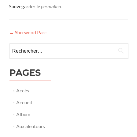
Sauvegarder le
permalien
.
Navigation
←
Sherwood Parc
de
Rechercher :
l’article
PAGES
Accès
Accueil
Album
Aux alentours