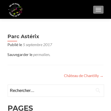
AFFIC
Parc Astérix
Publié le
5 septembre 2017
Sauvegarder le
permalien
.
Navigation
Château de Chantilly
→
de
Rechercher :
l’article
PAGES