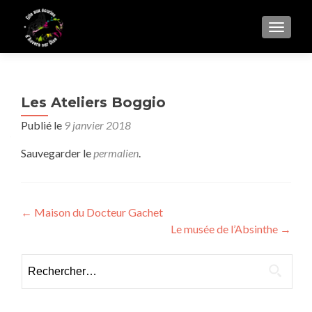
AFFIC
Les Ateliers Boggio
Publié le
9 janvier 2018
Sauvegarder le
permalien
.
Navigation
←
Maison du Docteur Gachet
Le musée de l’Absinthe
→
de
l’article
Rechercher :