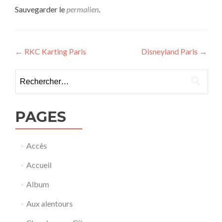
Sauvegarder le
permalien
.
Navigation
←
RKC Karting Paris
Disneyland Paris
→
de
Rechercher :
l’article
PAGES
Accès
Accueil
Album
Aux alentours