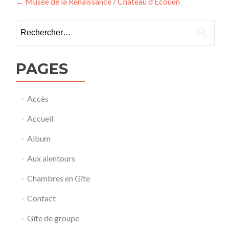
Navigation
←
Musée de la Renaissance / Chateau d’Ecouen
de
Rechercher :
l’article
PAGES
Accès
Accueil
Album
Aux alentours
Chambres en Gîte
Contact
Gîte de groupe