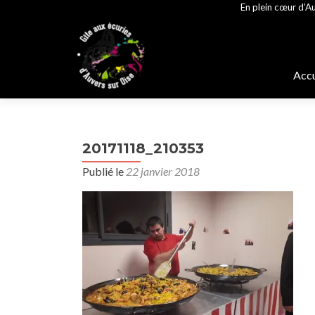
En plein cœur d’Au
Alle
au
Accu
cont
prin
20171118_210353
Publié le
22 janvier 2018