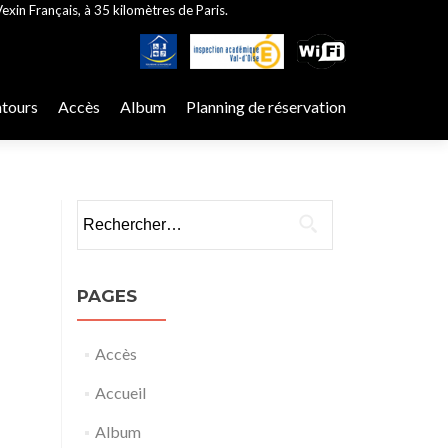
exin Français, à 35 kilomètres de Paris.
ntours
Accès
Album
Planning de réservation
Rechercher :
PAGES
Accès
Accueil
Album