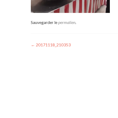
Sauvegarder le
permalien
.
Navigation
←
20171118_210353
de
l’article