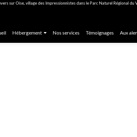
vers sur Oise, village des Impressionnistes dans le Parc Naturel Régional du V
r
eil
Hébergement
Nos services
Témoignages
Aux ale
enu
cipal