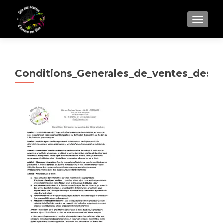
AFFIC
Conditions_Generales_de_ventes_des_