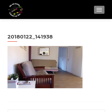
AFFIC
20180122_141938